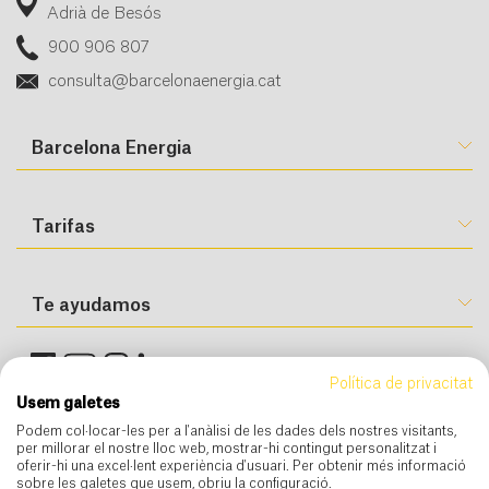
Adrià de Besós
900 906 807
consulta@barcelonaenergia.cat
Barcelona Energia
Tarifas
Te ayudamos
Política de privacitat
Usem galetes
Podem col·locar-les per a l'anàlisi de les dades dels nostres visitants,
per millorar el nostre lloc web, mostrar-hi contingut personalitzat i
oferir-hi una excel·lent experiència d'usuari. Per obtenir més informació
sobre les galetes que usem, obriu la configuració.