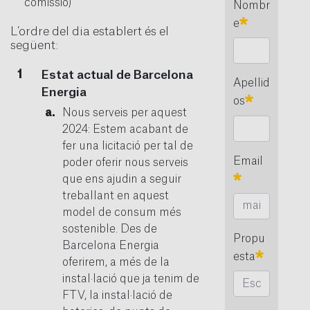
comissió)
Nombr
Requerido
e
L’ordre del dia establert és el
següent:
Estat actual de Barcelona
Apellid
Energia
Requerido
os
Nous serveis per aquest
2024: Estem acabant de
fer una licitació per tal de
Email
poder oferir nous serveis
Requerido
que ens ajudin a seguir
treballant en aquest
model de consum més
sostenible. Des de
Propu
Barcelona Energia
Requeri
esta
oferirem, a més de la
instal·lació que ja tenim de
FTV, la instal·lació de