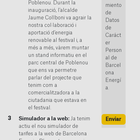
Poblenou. Durant la
miento
inauguració, l’alcalde
de
Jaume Collboni va agrair la
Datos
nostra col·laboració i
de
aportació d’energia
Caráct
renovable al festival i, a
er
més a més, vàrem muntar
Person
un stand informatiu en el
al de
parc central de Poblenou
Barcel
que ens va permetre
ona
parlar del projecte que
Energí
tenim com a
a.
comercialitzadora a la
ciutadania que estava en
el festival.
Simulador a la web:
Ja tenim
Enviar
actiu el nou simulador de
tarifes a la web de Barcelona