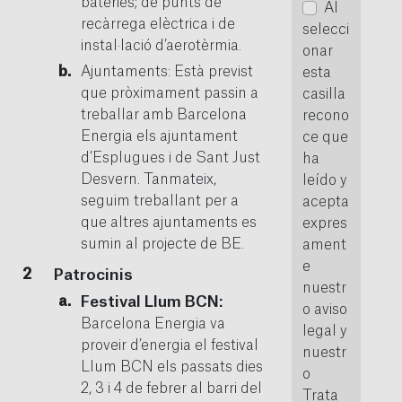
bateries; de punts de
Al
recàrrega elèctrica i de
selecci
instal·lació d’aerotèrmia.
onar
Ajuntaments: Està previst
esta
que pròximament passin a
casilla
treballar amb Barcelona
recono
Energia els ajuntament
ce que
d’Esplugues i de Sant Just
ha
Desvern. Tanmateix,
leído y
seguim treballant per a
acepta
que altres ajuntaments es
expres
sumin al projecte de BE.
ament
e
Patrocinis
nuestr
Festival Llum BCN:
o aviso
Barcelona Energia va
legal y
proveir d’energia el festival
nuestr
Llum BCN els passats dies
o
2, 3 i 4 de febrer al barri del
Trata