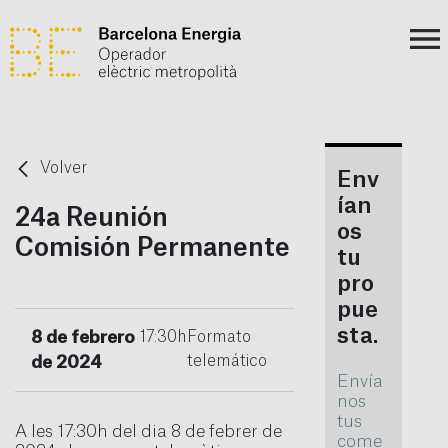
Volver
Env
ían
24a Reunión
os
Comisión Permanente
tu
pro
pue
sta.
8 de febrero
17:30h
Formato
telemático
de 2024
Envía
nos
tus
A les 17:30h del dia 8 de febrer de
come