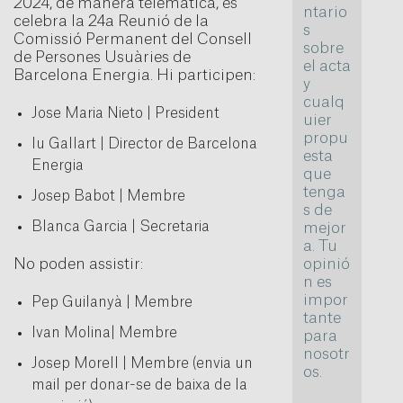
2024, de manera telemàtica, es
ntario
celebra la 24a Reunió de la
s
Comissió Permanent del Consell
sobre
de Persones Usuàries de
el acta
Barcelona Energia. Hi participen:
y
cualq
Jose Maria Nieto | President
uier
propu
Iu Gallart | Director de Barcelona
esta
Energia
que
tenga
Josep Babot | Membre
s de
Blanca Garcia | Secretaria
mejor
a. Tu
No poden assistir:
opinió
n es
impor
Pep Guilanyà | Membre
tante
Ivan Molina| Membre
para
nosotr
Josep Morell | Membre (envia un
os.
mail per donar-se de baixa de la