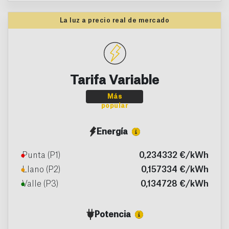
La luz a precio real de mercado
Tarifa Variable
Más
popular
Energía
●
Punta (P1)
0,234332 €/kWh
●
Llano (P2)
0,157334 €/kWh
●
Valle (P3)
0,134728 €/kWh
Potencia