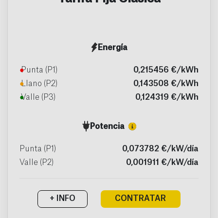
Energía
●
Punta (P1)
0,215456 €/kWh
●
Llano (P2)
0,143508 €/kWh
●
Valle (P3)
0,124319 €/kWh
Potencia
Punta (P1)
0,073782 €/kW/día
Valle (P2)
0,001911 €/kW/día
+ INFO
CONTRATAR