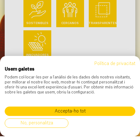
SOSTENIBLES
CERCANOS
TRANSPARENTES
INNOVADORES
Política de privacitat
Usem galetes
Trabajamos para impulsar un
Podem col·locar-les per a l'anàlisi de les dades dels nostres visitants,
nuevo modelo energético más
per millorar el nostre lloc web, mostrar-hi contingut personalitzat i
oferir-hi una excel·lent experiència d'usuari. Per obtenir més informació
sostenible, basado en la eficiencia,
sobre les galetes que usem, obriu la configuració.
la generación de energías
renovables y la participación
ciudadana.
Accepta-ho tot
Quiero información de
No, personalitza
tarifas
CONÓCENOS