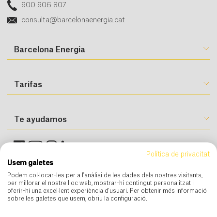
900 906 807
consulta@barcelonaenergia.cat
Barcelona Energia
Tarifas
Te ayudamos
Política de privacitat
Usem galetes
Podem col·locar-les per a l'anàlisi de les dades dels nostres visitants,
per millorar el nostre lloc web, mostrar-hi contingut personalitzat i
oferir-hi una excel·lent experiència d'usuari. Per obtenir més informació
sobre les galetes que usem, obriu la configuració.
Condiciones de uso
Condiciones generales de contratación