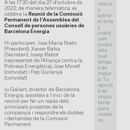
A les 17:30 del dia 27 d’octubre de
ntario
2022, de manera telemàtica, es
s
celebra la
Reunió de la Comissió
sobre
Permanent de l’Assemblea del
el acta
Consell de persones usuàries de
y
Barcelona Energia
cualq
uier
Hi participen: Jose Maria Nieto
propu
(President), Xavier Balsa
esta
(Secretari), Josep Babot
que
(representat de l’Aliança contra la
tenga
Pobresa Energètica), Jose Morell
s de
(convidat) i Pep Guilanyà
mejor
(convidat)
a. Tu
opinió
Iu Gallart, director de Barcelona
n es
Energia, assisteix a l’inici de la
impor
reunió per fer un repàs dels
tante
principals projectes de la
para
companyia i respondre els dubtes
nosotr
i demandes de la Comissió
os.
Permanent.