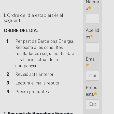
Nombr
Requerido
e
L’Ordre del dia establert és el
següent:
ORDRE DEL DIA:
Apellid
Requerido
os
Per part de Barcelona Energia:
Resposta a les consultes
traslladades i seguiment sobre
Email
la situació actual de la
Requerido
companyia.
Revisió acta anterior
Lectura e-mails rebuts
Propu
Precs i preguntes
Requeri
esta
1. Per part de Barcelona Energia: