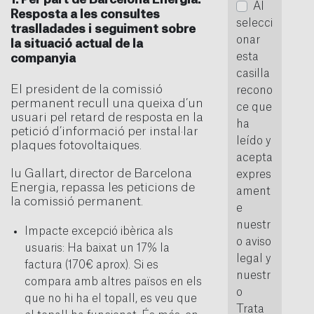
Al
Resposta a les consultes
selecci
traslladades i seguiment sobre
onar
la situació actual de la
esta
companyia
casilla
El president de la comissió
recono
permanent recull una queixa d’un
ce que
usuari pel retard de resposta en la
ha
petició d’informació per instal·lar
leído y
plaques fotovoltaiques.
acepta
Iu Gallart, director de Barcelona
expres
Energia, repassa les peticions de
ament
la comissió permanent.
e
nuestr
Impacte excepció ibèrica als
o aviso
usuaris: Ha baixat un 17% la
legal y
factura (170€ aprox). Si es
nuestr
compara amb altres països en els
o
que no hi ha el topall, es veu que
Trata