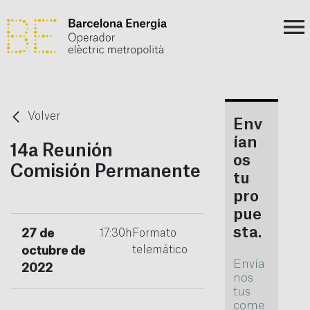
Volver
Env
ían
14a Reunión
os
Comisión Permanente
tu
pro
pue
sta.
27 de
17:30h
Formato
telemático
octubre de
Envía
2022
nos
tus
come