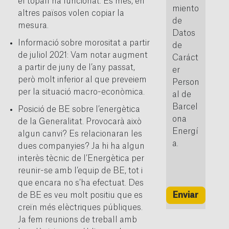
el topall ha funcionat. És més, en
miento
altres països volen copiar la
de
mesura.
Datos
Informació sobre morositat a partir
de
de juliol 2021: Vam notar augment
Caráct
a partir de juny de l’any passat,
er
però molt inferior al que preveiem
Person
per la situació macro-econòmica.
al de
Barcel
Posició de BE sobre l’energètica
ona
de la Generalitat. Provocarà això
Energí
algun canvi? Es relacionaran les
a.
dues companyies? Ja hi ha algun
interès tècnic de l’Energètica per
reunir-se amb l’equip de BE, tot i
que encara no s’ha efectuat. Des
de BE es veu molt positiu que es
Enviar
creïn més elèctriques públiques.
Ja fem reunions de treball amb