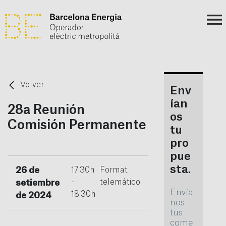
Volver
Env
ían
28a Reunión
os
Comisión Permanente
tu
pro
pue
sta.
26 de
17:30h
Format
-
telemático
setiembre
Envía
18:30h
de 2024
nos
tus
come