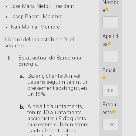
Nombr
Jose Maria Nieto | President
Requerido
e
Josep Babot | Membre
Ivan Molina| Membre
Apellid
L’ordre del dia establert és el
Requerido
os
següent:
Estat actual de Barcelona
Energia
Email
Balanç clients: A nivell
Requerido
usuaris seguim tenint un
creixement sostingut, en
un 15%.
Propu
A nivell d’ajuntaments,
Requeri
tenim 10 ajuntaments
esta
accionistes i 8 d’aquests
que estem subministrem
i, actualment, estem