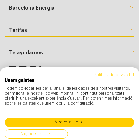
Barcelona Energia
Tarifas
Te ayudamos
Política de privacitat
Usem galetes
Podem col·locar-les per a l'anàlisi de les dades dels nostres visitants,
per millorar el nostre lloc web, mostrar-hi contingut personalitzat i
oferir-hi una excel·lent experiència d'usuari. Per obtenir més informació
sobre les galetes que usem, obriu la configuració.
Condiciones de uso
Condiciones generales de contratación
Cookies
Política de privacidad
Aviso legal
Accepta-ho tot
Quiero información de
No, personalitza
Barcelona Energia 2026