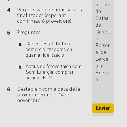
miento
Pàgines web de nous serveis
de
finalitzades (esperant
Datos
confirmació proveïdors)
de
Caráct
Preguntes:
er
Dades i estat d’altres
Person
comercialitzadores en
al de
quan a fidelització
Barcel
ona
Actius de fotovoltaica com
Som Energia: comprar
Energí
accions FTV
a.
S’estableix com a data de la
pròxima reunió el 14 de
novembre.
Enviar