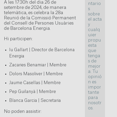
A les 17:30h del dia 26 de
ntario
setembre de 2024, de manera
s
telemàtica, es celebra la 28a
sobre
Reunió de la Comissió Permanent
el acta
del Consell de Persones Usuàries
y
de Barcelona Energia.
cualq
uier
Hi participen:
propu
esta
Iu Gallart | Director de Barcelona
que
tenga
Energia
s de
Zacaries Benamiar | Membre
mejor
a. Tu
Dolors Masoliver | Membre
opinió
n es
Jaume Casellas | Membre
impor
Pep Guilanyà | Membre
tante
para
Blanca Garcia | Secretaria
nosotr
os.
No poden assistir: