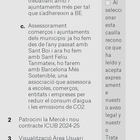
treballant amb 7
Al
ajuntaments més per tal
selecci
que s’adhereixin a BE.
onar
esta
Assessorament
comerços i ajuntaments
casilla
dels municipis: ja ho fem
recono
des de l’any passat amb
ce que
Sant Boi i ara ho fem
ha
amb Sant Feliu.
leído y
Tanmateix, ho farem
amb Barcelona Més
acepta
Sostenible; una
expres
associació que assessora
ament
a escoles, comerços,
e
entitats i empreses per
nuestr
reduir el consum d’aigua
i les emissions de CO2.
o aviso
legal y
Patrocini la Mercè i nou
nuestr
contracte ICUB 2024-25
o
Trata
Visualització Àrea Usuari