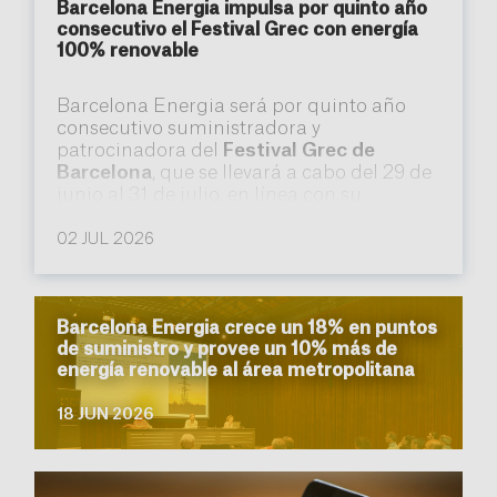
Barcelona Energia impulsa por quinto año
consecutivo el Festival Grec con energía
100% renovable
Barcelona Energia será por quinto año
consecutivo suministradora y
patrocinadora del
Festival Grec de
Barcelona
, que se llevará a cabo del 29 de
junio al 31 de julio, en línea con su
compromiso con la cultura y la transición
energética en la capital catalana.
02 JUL 2026
Barcelona Energia crece un 18% en puntos
de suministro y provee un 10% más de
energía renovable al área metropolitana
18 JUN 2026