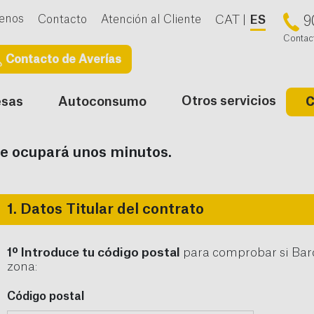
enos
Contacto
Atención al Cliente
CAT
ES
9
Contac
Contacto de Averías
Otros servicios
esas
Autoconsumo
C
te ocupará unos minutos.
1. Datos Titular del contrato
1º Introduce tu código postal
para comprobar si Barc
zona:
Código postal