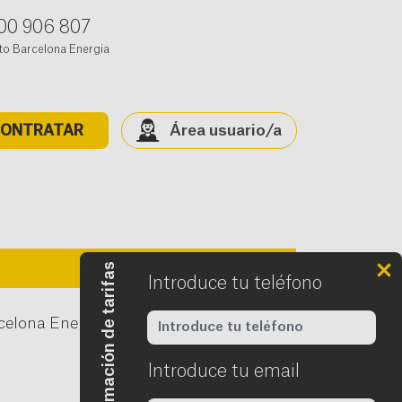
00 906 807
to Barcelona Energia
Área usuario/a
ONTRATAR
Quiero información de tarifas
Introduce tu teléfono
elona Energia está disponible en tu
Introduce tu email
Requerido