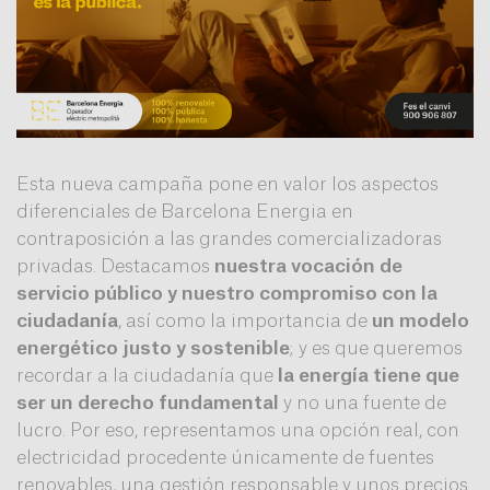
Esta nueva campaña pone en valor los aspectos
diferenciales de Barcelona Energia en
contraposición a las grandes comercializadoras
privadas. Destacamos
nuestra vocación de
servicio público y nuestro compromiso con la
ciudadanía
, así como la importancia de
un modelo
energético justo y sostenible
; y es que queremos
recordar a la ciudadanía que
la energía tiene que
ser un derecho fundamental
y no una fuente de
lucro. Por eso, representamos una opción real, con
electricidad procedente únicamente de fuentes
renovables, una gestión responsable y unos precios