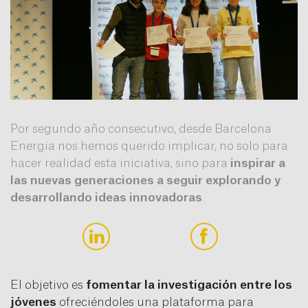
Por segundo año consecutivo, desde Barcelona
Energia nos hemos querido implicar, no solo para
hacer realidad esta iniciativa, sino para
inspirar a
las nuevas generaciones a seguir explorando y
desarrollando ideas innovadoras
.
El objetivo es
fomentar la investigación entre los
jóvenes
ofreciéndoles una plataforma para