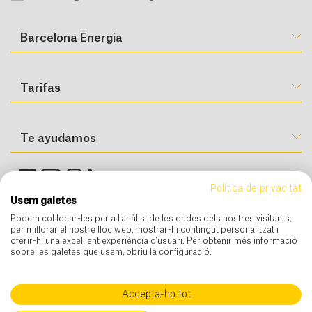
Barcelona Energia
Tarifas
Te ayudamos
Política de privacitat
Usem galetes
Podem col·locar-les per a l'anàlisi de les dades dels nostres visitants,
per millorar el nostre lloc web, mostrar-hi contingut personalitzat i
oferir-hi una excel·lent experiència d'usuari. Per obtenir més informació
sobre les galetes que usem, obriu la configuració.
Condiciones de uso
Condiciones generales de contratación
Cookies
Política de privacidad
Aviso legal
Accepta-ho tot