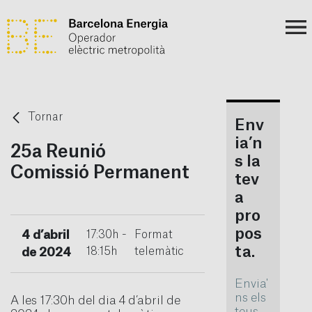
Tornar
Env
ia’n
25a Reunió
s la
Comissió Permanent
tev
a
pro
pos
4 d’abril
17:30h -
Format
ta.
18:15h
telemàtic
de 2024
Envia'
ns els
A les 17:30h del dia 4 d’abril de
teus