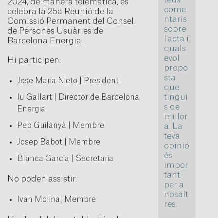
2024, de manera telemàtica, es
come
celebra la 25a Reunió de la
ntaris
Comissió Permanent del Consell
sobre
de Persones Usuàries de
l'acta i
Barcelona Energia.
quals
evol
Hi participen:
propo
sta
Jose Maria Nieto | President
que
tingui
Iu Gallart | Director de Barcelona
s de
Energia
millor
Pep Guilanyà | Membre
a. La
teva
Josep Babot | Membre
opinió
és
Blanca Garcia | Secretaria
impor
tant
No poden assistir:
per a
nosalt
Ivan Molina| Membre
res.