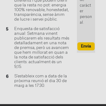
diferents i què podem oferir
que la resta no pot: energia
caràct
100% renovable, honestedat,
er
transparència, sense ànim
person
de lucre i servei públic.
al.
Enquesta de satisfacció
anual: Setmana vinent
publicarem els resultats més
detalladament en una nota
Envia
de premsa, però us avancem
que hem millorat en quan a
la nota de satisfacció dels
clients: actualment és un
9,15.
S’estableix com a data de la
pròxima reunió el dia 30 de
maig a les 17:30.