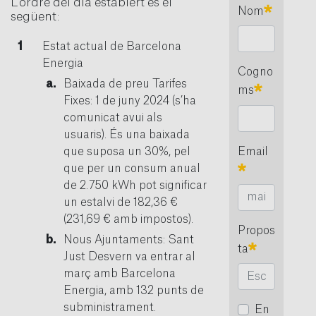
L’ordre del dia establert és el
Obligato
Nom
següent:
Estat actual de Barcelona
Energia
Cogno
Baixada de preu Tarifes
Obligatori
ms
Fixes: 1 de juny 2024 (s’ha
comunicat avui als
usuaris). És una baixada
Email
que suposa un 30%, pel
Obligatori
que per un consum anual
de 2.750 kWh pot significar
un estalvi de 182,36 €
(231,69 € amb impostos).
Propos
Nous Ajuntaments: Sant
Obligatori
ta
Just Desvern va entrar al
març amb Barcelona
Energia, amb 132 punts de
subministrament.
En