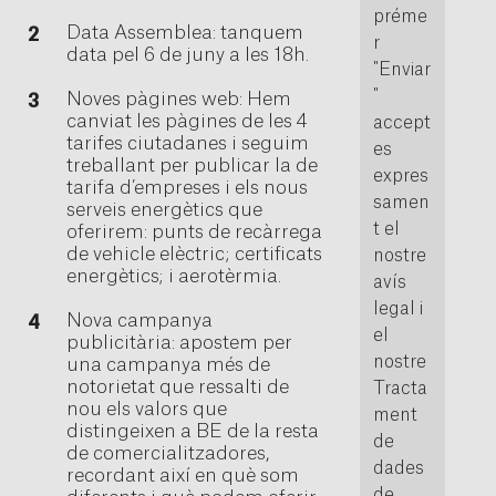
préme
Data Assemblea: tanquem
r
data pel 6 de juny a les 18h.
"Enviar
"
Noves pàgines web: Hem
canviat les pàgines de les 4
accept
tarifes ciutadanes i seguim
es
treballant per publicar la de
expres
tarifa d’empreses i els nous
samen
serveis energètics que
t el
oferirem: punts de recàrrega
de vehicle elèctric; certificats
nostre
energètics; i aerotèrmia.
avís
legal i
Nova campanya
el
publicitària: apostem per
nostre
una campanya més de
notorietat que ressalti de
Tracta
nou els valors que
ment
distingeixen a BE de la resta
de
de comercialitzadores,
dades
recordant així en què som
de