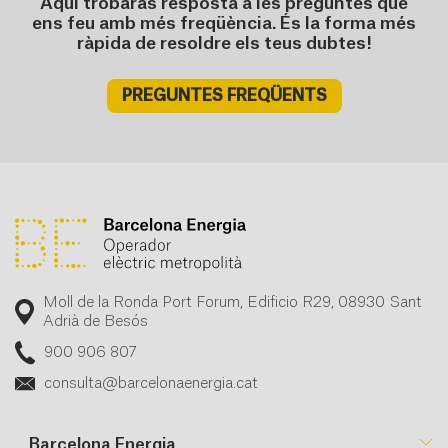
Aquí trobaràs resposta a les preguntes que
ens feu amb més freqüència. És la forma més
ràpida de resoldre els teus dubtes!
PREGUNTES FREQÜENTS
Moll de la Ronda Port Forum, Edificio R29, 08930 Sant
Adrià de Besós
900 906 807
consulta@barcelonaenergia.cat
Barcelona Energia