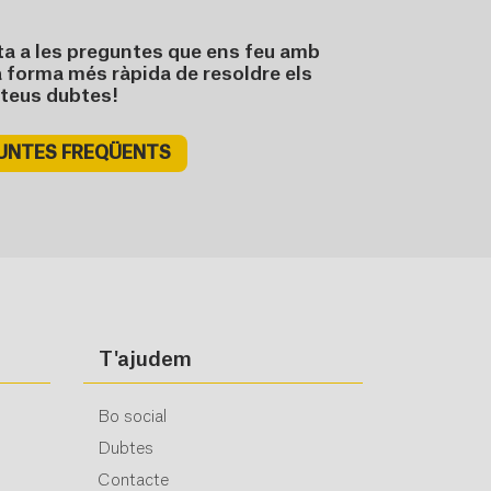
ta a les preguntes que ens feu amb
a forma més ràpida de resoldre els
teus dubtes!
UNTES FREQÜENTS
T'ajudem
Bo social
Dubtes
Contacte