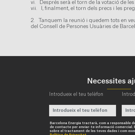
vi. Després serà el torn de la votació de le
vii. I, finalment, el torn dels precs i les pre
2. Tanquem la reunió i quedem tots en veur
del Consell de Persones Usuàries de Barce
Necessites a
Introdueix el teu telèfon
Introd
Barcelona Energia tractarà, com a responsable d
de contacte per enviar-te informació comercial. 
sobre el tractament de les teves dades i com exer
Política de Privacitat