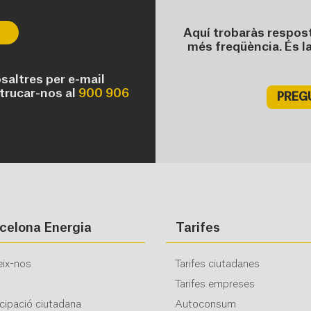
Aquí trobaràs respos
més freqüència. És l
altres per e-mail
trucar-nos al
900 906
PREG
celona Energia
Tarifes
ix-nos
Tarifes ciutadanes
Tarifes empreses
icipació ciutadana
Autoconsum