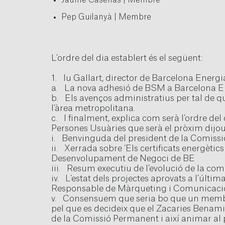
Jaume Casellas | Membre
Pep Guilanyà | Membre
L’ordre del dia establert és el següent:
1. Iu Gallart, director de Barcelona Energi
a. La nova adhesió de BSM a Barcelona Ener
b. Els avenços administratius per tal de 
l’àrea metropolitana.
c. I finalment, explica com serà l’ordre de
Persones Usuàries que serà el pròxim dijous
i. Benvinguda del president de la Comissi
ii. Xerrada sobre ‘Els certificats energèti
Desenvolupament de Negoci de BE
iii. Resum executiu de l’evolució de la co
iv. L’estat dels projectes aprovats a l’últim
Responsable de Màrqueting i Comunicaci
v. Consensuem que seria bo que un membre 
pel que es decideix que el Zacaries Benamia
de la Comissió Permanent i així animar al p