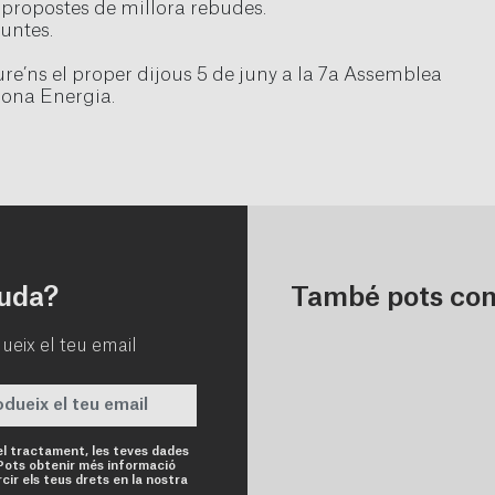
s propostes de millora rebudes.
guntes.
e’ns el proper dijous 5 de juny a la 7a Assemblea
lona Energia.
juda?
També pots con
ueix el teu email
Obligatori
el tractament, les teves dades
Pots obtenir més informació
cir els teus drets en la nostra