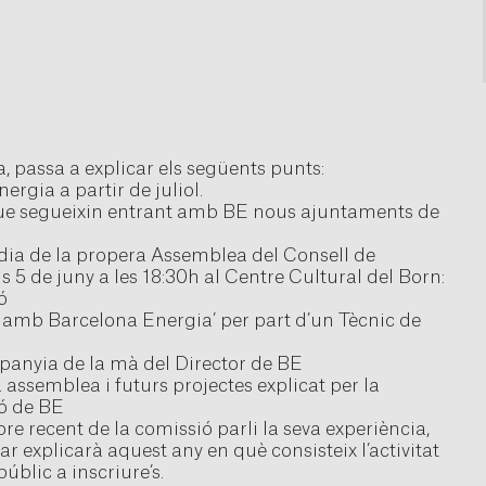
a, passa a explicar els següents punts:
gia a partir de juliol.
que segueixin entrant amb BE nous ajuntaments de
l dia de la propera Assemblea del Consell de
 5 de juny a les 18:30h al Centre Cultural del Born:
ó
cs amb Barcelona Energia’ per part d’un Tècnic de
mpanyia de la mà del Director de BE
a assemblea i futurs projectes explicat per la
ó de BE
recent de la comissió parli la seva experiència,
r explicarà aquest any en què consisteix l’activitat
úblic a inscriure’s.