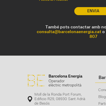
ENVIA
També pots contactar amb nos
consulta@barcelonaenergia.cat
o 
807
Bar
Cone
Moll de la Ronda Port Forum,
Blog
Edificio R29, 08930 Sant Adrià
de Besós
Part