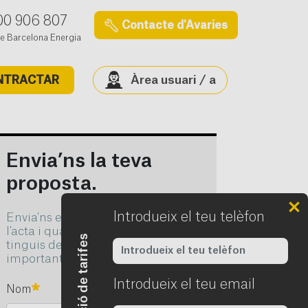
00 906 807
Contacte d'Avaries
e Barcelona Energia
Àrea usuari / a
NTRACTAR
Envia’ns la teva
proposta.
Introdueix el teu telèfon
Envia'ns els teus comentaris sobre
l'acta i qualsevol proposta que
tinguis de millora. La teva opinió és
important per a nosaltres.
Introdueix el teu email
Obligato
Obligatori
Nom