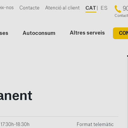
ix-nos
Contacte
Atenció al client
CAT
ES
9
Contact
Altres serveis
ses
Autoconsum
CO
anent
17:30h-18:30h
Format telemàtic