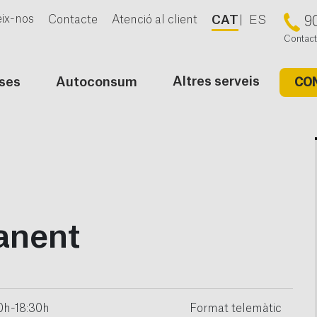
ix-nos
Contacte
Atenció al client
CAT
ES
9
Contact
Altres serveis
ses
Autoconsum
CO
anent
0h-18:30h
Format telemàtic