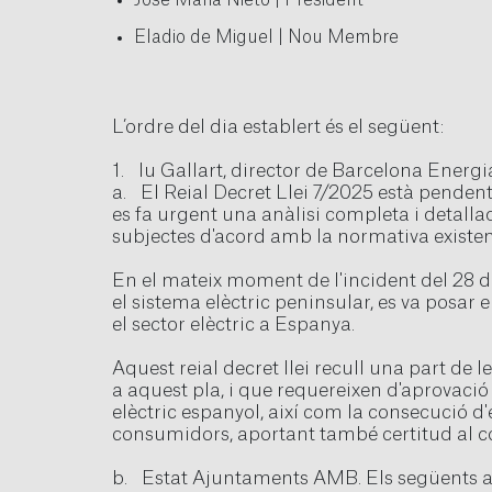
Jose Maria Nieto | President
Eladio de Miguel | Nou Membre
L’ordre del dia establert és el següent:
1. Iu Gallart, director de Barcelona Energi
a. El Reial Decret Llei 7/2025 està pendent
es fa urgent una anàlisi completa i detall
subjectes d'acord amb la normativa existen
En el mateix moment de l'incident del 28 d'
el sistema elèctric peninsular, es va posar
el sector elèctric a Espanya.
Aquest reial decret llei recull una part de 
a aquest pla, i que requereixen d'aprovació 
elèctric espanyol, així com la consecució d'
consumidors, aportant també certitud al c
b. Estat Ajuntaments AMB. Els següents a