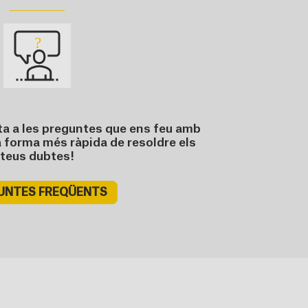
ta a les preguntes que ens feu amb
a forma més ràpida de resoldre els
teus dubtes!
UNTES FREQÜENTS