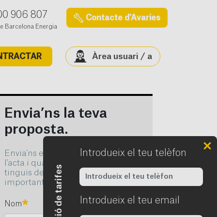
00 906 807
Contacte d'Avaries
e Barcelona Energia
Àrea usuari / a
NTRACTAR
Envia’ns la teva
proposta.
Introdueix el teu telèfon
Envia'ns els teus comentaris sobre
l'acta i qualsevol proposta que
tinguis de millora. La teva opinió és
important per a nosaltres.
Introdueix el teu email
Obligato
Obligatori
Nom