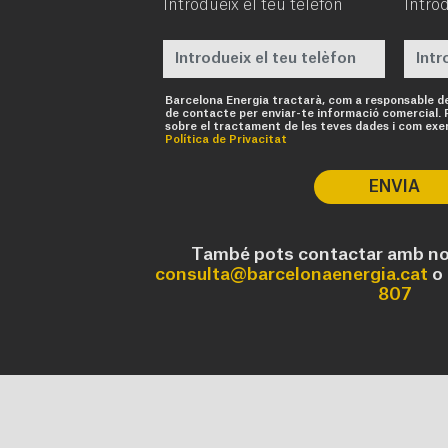
Introdueix el teu telèfon
Introd
Barcelona Energia tractarà, com a responsable d
de contacte per enviar-te informació comercial. 
sobre el tractament de les teves dades i com exer
Política de Privacitat
ENVIA
També pots contactar amb nos
consulta@barcelonaenergia.cat
o 
807