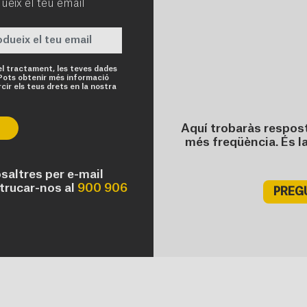
ueix el teu email
Obligatori
el tractament, les teves dades
Pots obtenir més informació
cir els teus drets en la nostra
Aquí trobaràs respos
més freqüència. És l
altres per e-mail
trucar-nos al
900 906
PREG