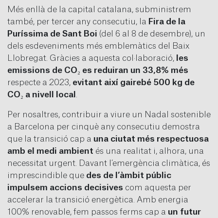
Més enllà de la capital catalana, subministrem
també, per tercer any consecutiu, la
Fira de la
Puríssima de Sant Boi
(del 6 al 8 de desembre), un
dels esdeveniments més emblemàtics del Baix
Llobregat. Gràcies a aquesta col·laboració,
les
emissions de CO₂ es reduiran un 33,8% més
respecte a 2023,
evitant així gairebé 500 kg de
CO₂ a nivell local
.
Per nosaltres, contribuir a viure un Nadal sostenible
a Barcelona per cinquè any consecutiu demostra
que la transició cap a
una ciutat més respectuosa
amb el medi ambient
és una realitat i, alhora, una
necessitat urgent. Davant l’emergència climàtica, és
imprescindible que
des de l’àmbit públic
impulsem accions decisives
com aquesta per
accelerar la transició energètica. Amb energia
100% renovable, fem passos ferms cap a
un futur