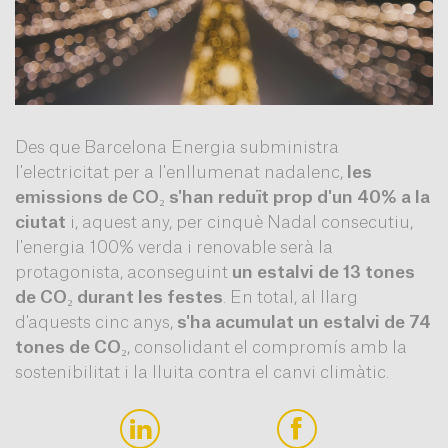
Des que Barcelona Energia subministra
l'electricitat per a l'enllumenat nadalenc,
les
emissions de CO₂ s'han reduït prop d'un 40% a la
ciutat
i, aquest any, per cinquè Nadal consecutiu,
l'energia 100% verda i renovable serà la
protagonista, aconseguint
un estalvi de 13 tones
de CO₂ durant les festes
. En total, al llarg
d'aquests cinc anys,
s'ha acumulat un estalvi de 74
tones de CO₂
, consolidant el compromís amb la
sostenibilitat i la lluita contra el canvi climàtic.