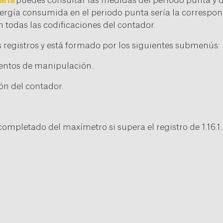
aria
puedes consultar las medidas del periodo punta y del
energía consumida en el periodo punta sería la correspond
uen todas las codificaciones del contador.
 registros y está formado por los siguientes submenús:
tentos de manipulación.
ón del contador.
 completado del maxímetro si supera el registro de 1.16.1.