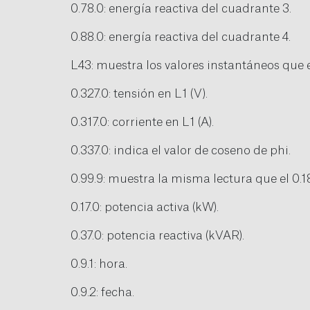
0.78.0: energía reactiva del cuadrante 3.
0.88.0: energía reactiva del cuadrante 4.
L43: muestra los valores instantáneos que
0.327.0: tensión en L1 (V).
0.317.0: corriente en L1 (A).
0.337.0: indica el valor de coseno de phi.
0.99.9: muestra la misma lectura que el 0.
0.17.0: potencia activa (kW).
0.37.0: potencia reactiva (kVAR).
0.9.1: hora.
0.9.2: fecha.