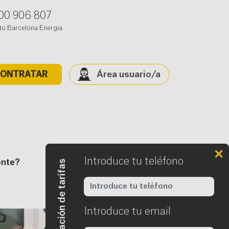
00 906 807
to Barcelona Energia
Área usuario/a
ONTRATAR
Introduce tu teléfono
Quiero información de tarifas
ente?
Introduce tu email
Requerido