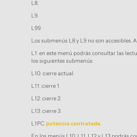
L8.
L9.
L99.
Los submenús L8 y L9 no son accesibles. A
L1: en este menú podrás consultar las lect
los siguientes submenús:
L10: cierre actual.
L11: cierre 1.
L12: cierre 2.
L13: cierre 3.
L1PC:
potencia contratada
.
En los menús L10, L11, L12 y L13 podrás co