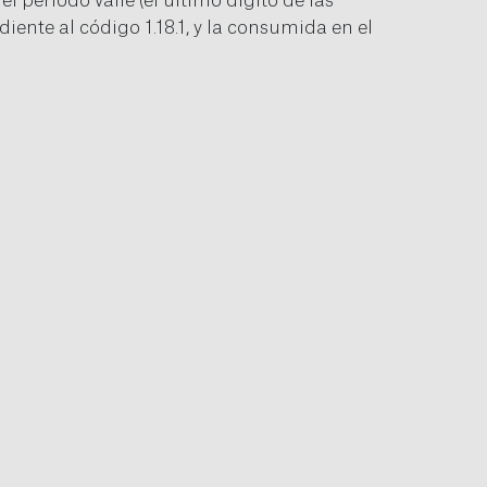
 periodo valle (el último dígito de las
iente al código 1.18.1, y la consumida en el