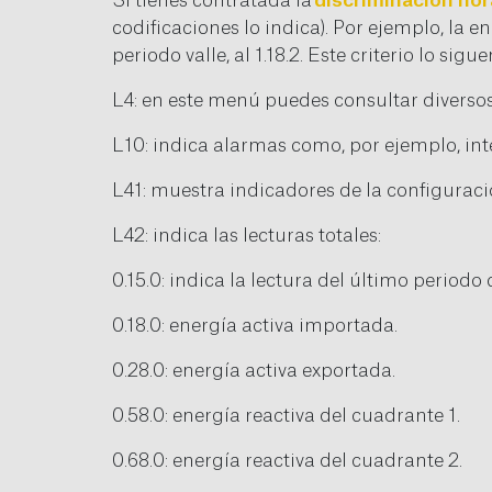
Si tienes contratada la
discriminación hor
codificaciones lo indica). Por ejemplo, la 
periodo valle, al 1.18.2. Este criterio lo sig
L4: en este menú puedes consultar diversos
L10: indica alarmas como, por ejemplo, in
L41: muestra indicadores de la configuraci
L42: indica las lecturas totales:
0.15.0: indica la lectura del último periodo
0.18.0: energía activa importada.
0.28.0: energía activa exportada.
0.58.0: energía reactiva del cuadrante 1.
0.68.0: energía reactiva del cuadrante 2.