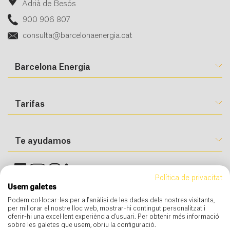
Adrià de Besós
900 906 807
consulta@barcelonaenergia.cat
Barcelona Energia
Tarifas
Te ayudamos
Política de privacitat
Usem galetes
Podem col·locar-les per a l'anàlisi de les dades dels nostres visitants,
per millorar el nostre lloc web, mostrar-hi contingut personalitzat i
oferir-hi una excel·lent experiència d'usuari. Per obtenir més informació
sobre les galetes que usem, obriu la configuració.